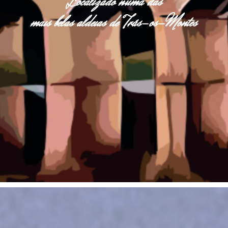
Localizado numa das
mais belas aldeias de Trás-os-Montes