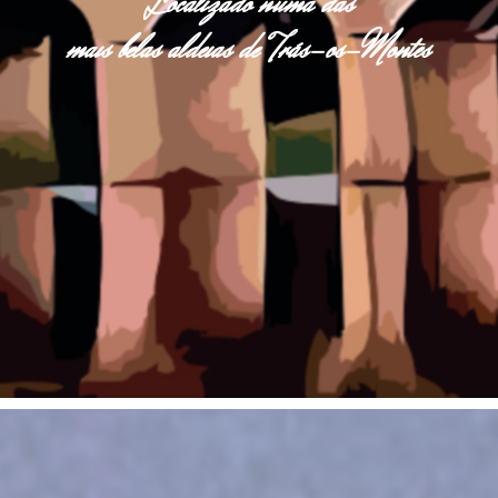
Localizado numa das
mais belas aldeias de Trás-os-Montes