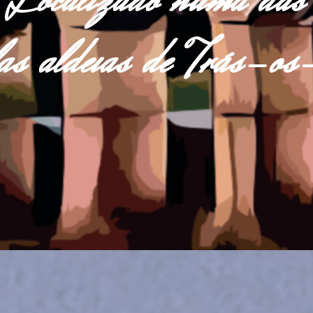
Localizado numa das
las aldeias de Trás-o