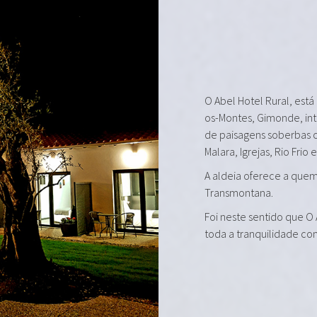
O Abel Hotel Rural, está
os-Montes, Gimonde, in
de paisagens soberbas 
Malara, Igrejas, Rio Frio 
A aldeia oferece a quem 
Transmontana.
Foi neste sentido que O
toda a tranquilidade co