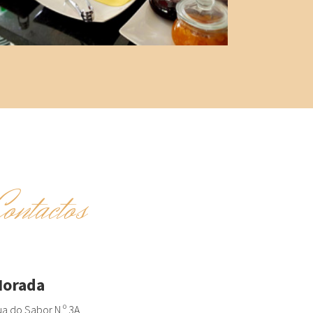
Contactos
orada
a do Sabor N.º 3A