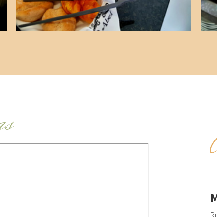
as
M
Ru