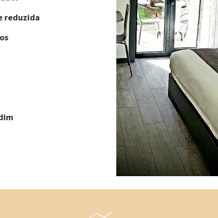
e reduzida
os
rdim