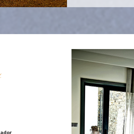
s
cador