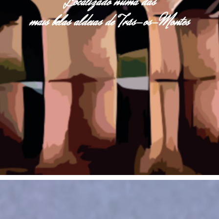
Localizado numa das
mais belas aldeias de Trás-os-Montes