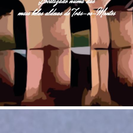
Localizado numa das
mais belas aldeias de Trás-os-Montes