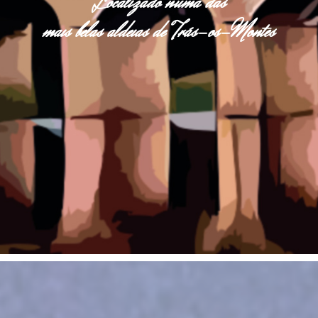
Localizado numa das
mais belas aldeias de Trás-os-Montes