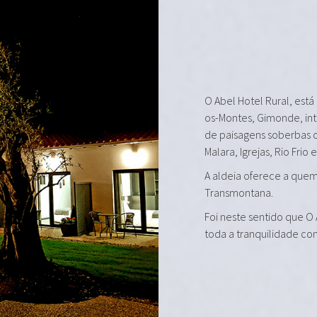
O Abel Hotel Rural, está
os-Montes, Gimonde, in
de paisagens soberbas 
Malara, Igrejas, Rio Frio 
A aldeia oferece a quem 
Transmontana.
Foi neste sentido que O
toda a tranquilidade co