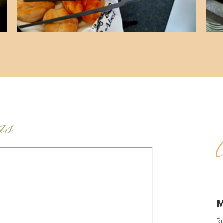
as
M
Ru