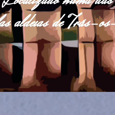
Localizado numa das
las aldeias de Trás-o