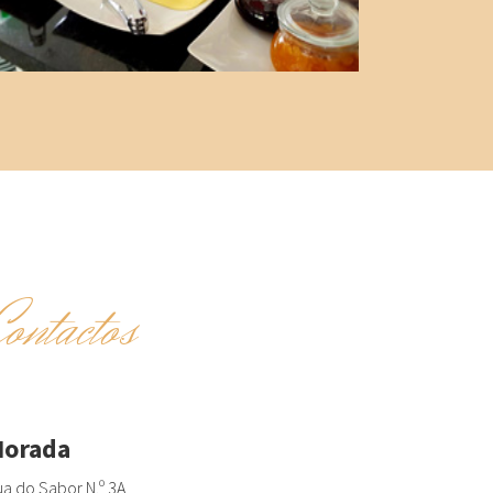
Contactos
orada
a do Sabor N.º 3A