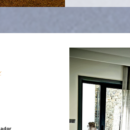
s
cador