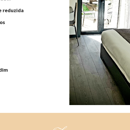
e reduzida
os
rdim