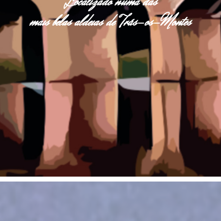
Localizado numa das
mais belas aldeias de Trás-os-Montes