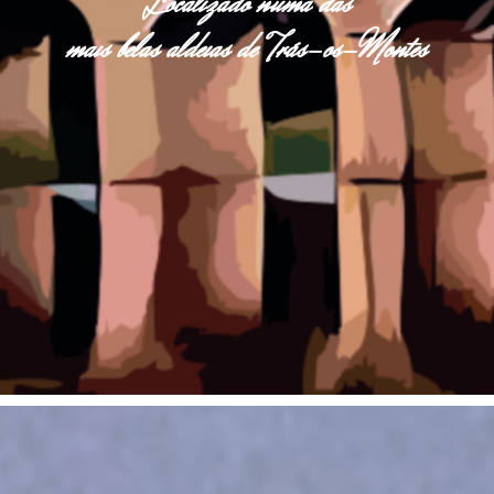
Localizado numa das
mais belas aldeias de Trás-os-Montes