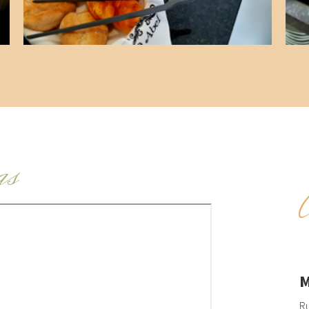
as
M
Ru