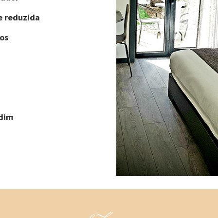
e reduzida
os
rdim