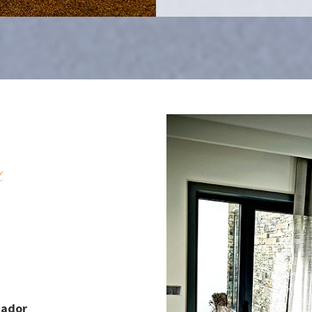
s
cador