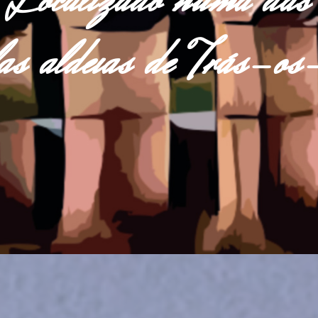
Localizado numa das
las aldeias de Trás-o