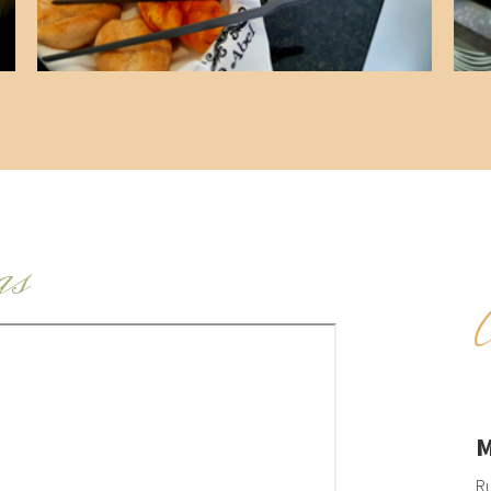
as
M
Ru