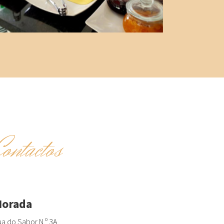
Contactos
orada
a do Sabor N.º 3A