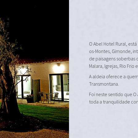
O Abel Hotel Rural, está
os-Montes, Gimonde, in
de paisagens soberbas 
Malara, Igrejas, Rio Frio 
A aldeia oferece a quem 
Transmontana.
Foi neste sentido que O
toda a tranquilidade co