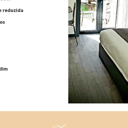
e reduzida
os
rdim