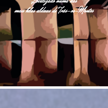
Localizado numa das
mais belas aldeias de Trás-os-Montes