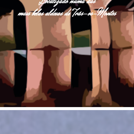
Localizado numa das
mais belas aldeias de Trás-os-Montes