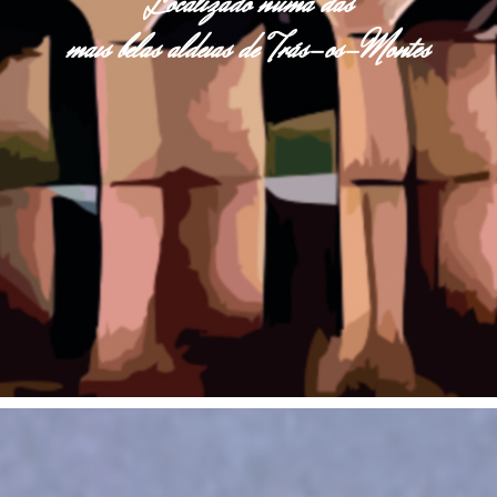
Localizado numa das
mais belas aldeias de Trás-os-Montes