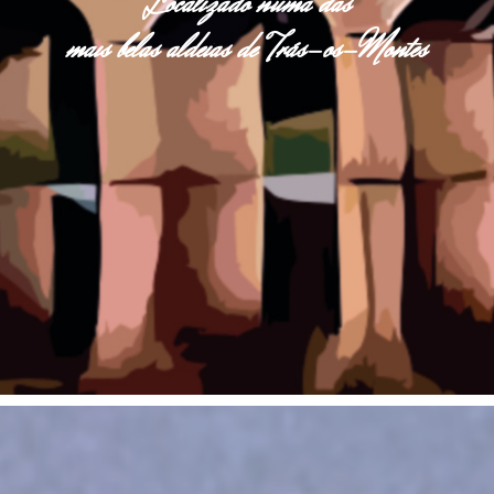
Localizado numa das
mais belas aldeias de Trás-os-Montes