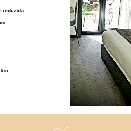
e reduzida
os
rdim