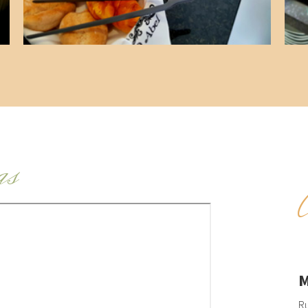
as
M
Ru