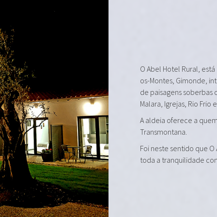
O Abel Hotel Rural, está
os-Montes, Gimonde, in
de paisagens soberbas 
Malara, Igrejas, Rio Frio 
A aldeia oferece a quem 
Transmontana.
Foi neste sentido que O
toda a tranquilidade co