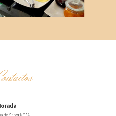
Contactos
orada
a do Sabor N.º 3A