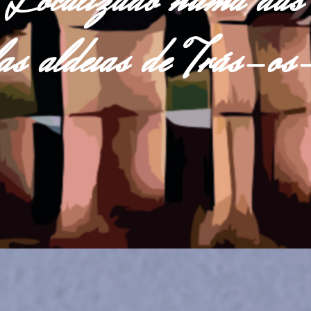
Localizado numa das
las aldeias de Trás-o