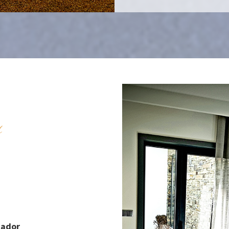
s
cador