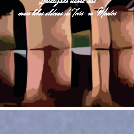
Localizado numa das
mais belas aldeias de Trás-os-Montes