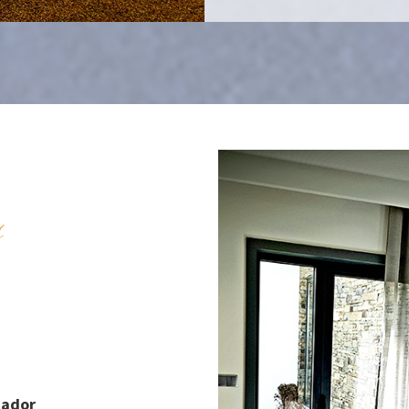
s
cador