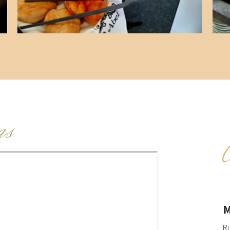
as
M
Ru