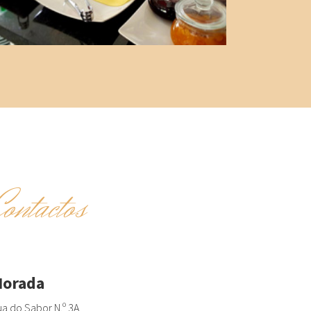
Contactos
orada
a do Sabor N.º 3A