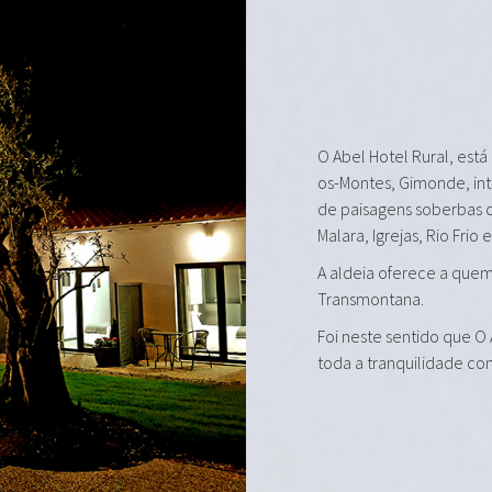
O Abel Hotel Rural, está
os-Montes, Gimonde, in
de paisagens soberbas 
Malara, Igrejas, Rio Frio 
A aldeia oferece a quem 
Transmontana.
Foi neste sentido que O
toda a tranquilidade co