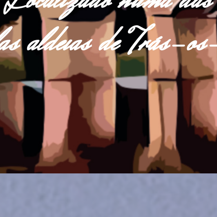
Localizado numa das
las aldeias de Trás-o