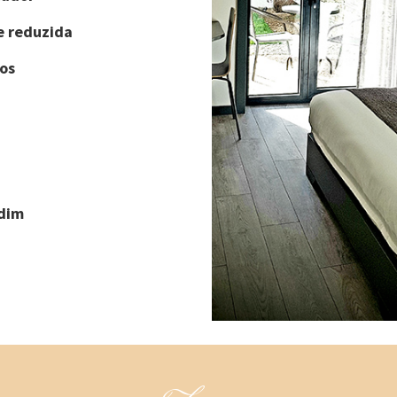
e reduzida
os
rdim